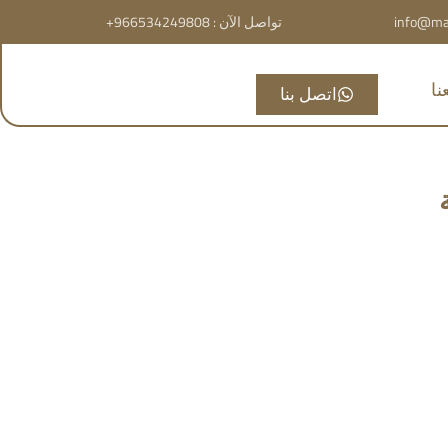
info@ma
تواصل الآن : 966534249808+
ا
اتصل بنا