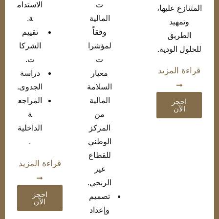
ت
الاستدام
المتنازع عليها،
المالية
ة.
وتمهيد
وفقاً
تقييم
الطريق
لمؤشرا
الشركا
للحلول الودية.
ت
ت.
قراءة المزيد
معيار
دراسة
السلامة
الجدوى.
المالية
المراجع
احجز
الآن
من
ة
المركز
الداخلية
الوطني
.
للقطاع
قراءة المزيد
غير
الربحي.
احجز
تصميم
الآن
وإعداد