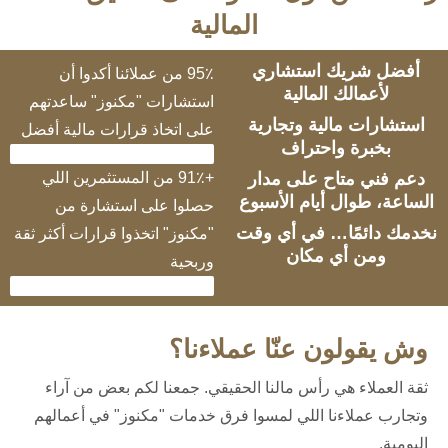
المالية
أفضل شريك استشاري
95٪ من عملائنا أكدوا أن
لأعمالك المالية
استشارات "مكنوز" ساعدتهم
استشارات مالية وتجارية
على اتخاذ قرارات مالية أفضل
بخبرة واحتراف
95%
دعم فني متاح على مدار
+91٪ من المستثمرين اللي
الساعة، طوال أيام الأسبوع
حصلوا على استشارة من
نخدمك دائمًا… في أي وقت
"مكنوز" اتخذوا قرارات أكثر ثقة
ومن أي مكان
وربحية
91%
وش يقولون عنّا عملاءنا؟
ثقة العملاء هي رأس مالنا الحقيقي. جمعنا لكم بعض من آراء
وتجارب عملاءنا اللي لمسوا فرق خدمات "مكنوز" في أعمالهم
اليومية.