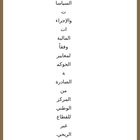
السياسا
ت
والإجراء
ات
المالية
وفقاً
لمعايير
الحوكم
ة
الصادرة
من
المركز
الوطني
للقطاع
غير
الربحي.