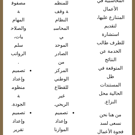
المحاسبية في
للمنظم
مصفوف
الأعمال
ة وقف
ة
المتنازع عليها،
النظام
المهام
لتقديم
المحاسب
والصلاح
استشارة
ي
يات،
للطرف طالب
الموحد
سلم
الخدمة عن
الصادر
الرواتب
النتائج
من
.
المتوقعة في
المركز
تصميم
ظل
الوطني
وإعداد
المستندات
للقطاع
منظوم
الحالية محل
غير
ة
النزاع.
الربحي.
الجودة.
تصميم
تصميم
من هنا نحن
وإعداد
وإعداد
نسعى لسد
الموازنا
تقرير
فجوة الأعمال