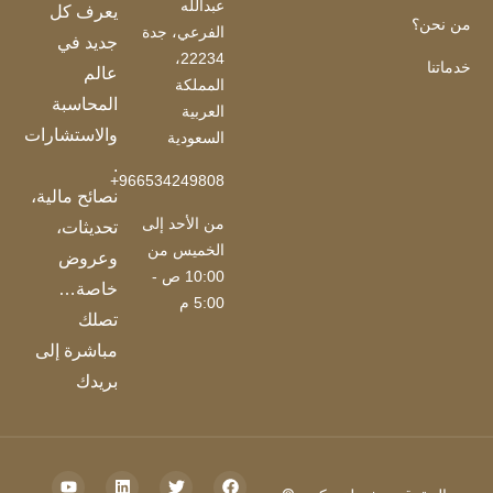
عبدالله
يعرف كل
من نحن؟
الفرعي، جدة
جديد في
22234،
خدماتنا
عالم
المملكة
المحاسبة
العربية
والاستشارات
السعودية
.
966534249808+
نصائح مالية،
من الأحد إلى
تحديثات،
الخميس من
وعروض
10:00 ص -
خاصة…
5:00 م
تصلك
مباشرة إلى
بريدك