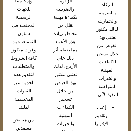
الزكوية
وإمكانيتنا
الزكاة
والضريبية
للجهات
والضريبة
بكفاءة مهنية
الرسمية
والجمارك،
تقلل من
المختصة في
لذلك مكنوز
مخاطر زيادة
شؤون
تعتني بهذا
هذه الأعباء
القضاء، حيث
الغرض من
مما يعظم أثر
وفرت منكوز
خلال تسخير
ذلك على
كافة الشروط
الكفاءات
الأرباح، لذلك
والمتطلبات
المهنية
تعتني مكنوز
لتقديم هذه
والخبرات
بهذا الغرض
الخدمة عبر
المتراكمة
من خلال
القنوات
لتنفيذ الآتي:
تسخير
المخصصة
إعداد
الكفاءات
لذلك.
وتقديم
المهنية
من هنا نحن
الإقرارا
والخبرات
معتمدين