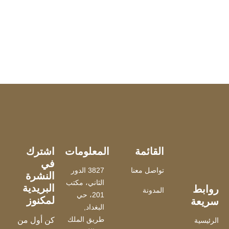
القائمة
المعلومات
اشترك
في
تواصل معنا
3827 الدور
النشرة
الثاني، مكتب
البريدية
روابط
المدونة
201، حي
لمكنوز
سريعة
البغداد,
طريق الملك
كن أول من
الرئيسية