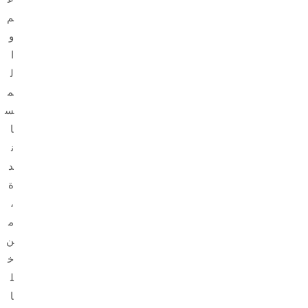
م
و
ا
ل
م
س
ا
ن
د
ة
،
م
ن
خ
ل
ا