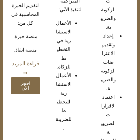
ت
المتراكمة
لتقديم الخبرة
الزكوية
لتنفيذ الآتي:
المحاسبية في
والضريب
الأعمال
كل من:
ية.
الاستشا
إعداد
منصة خبرة.
رية في
وتقديم
التخطي
منصة انفاذ.
الاعترا
ط
ضات
قراءة المزيد
للزكاة.
الزكوية
الأعمال
والضريب
احجز
الاستشا
الآن
ة.
رية
اعتماد
للتخطي
الاقرارا
ط
ت
للضريبة
الضريبي
.
ة