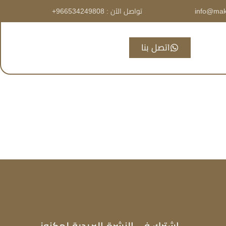
info@mak
تواصل الآن : 966534249808+
اتصل بنا